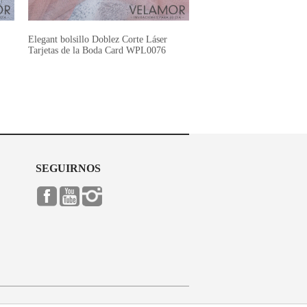
Elegant bolsillo Doblez Corte Láser
2016 Nueva Exclusiva Cor
Tarjetas de la Boda Card WPL0076
Mayoreo Tarjeta de la B
SEGUIRNOS